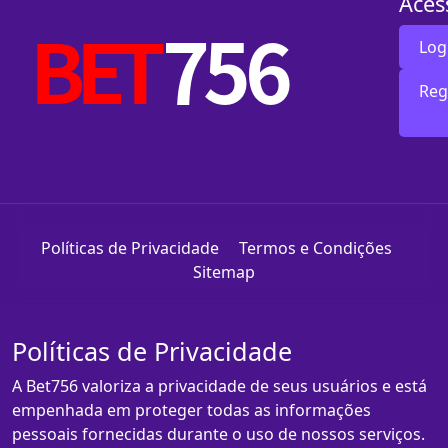
Aces
Log
Reg
Políticas de Privacidade
Termos e Condições
Sitemap
Políticas de Privacidade
A Bet756 valoriza a privacidade de seus usuários e está
empenhada em proteger todas as informações
pessoais fornecidas durante o uso de nossos serviços.