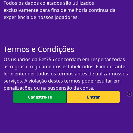
Todos os dados coletados são utilizados
exclusivamente para fins de melhoria contínua da
experiência de nossos jogadores.
Termos e Condições
Os usuários da Bet756 concordam em respeitar todas
as regras e regulamentos estabelecidos. É importante
ler e entender todos os termos antes de utilizar nossos
serviços. A violação destes termos pode resultar em
penalizações ou na suspensão da conta.
X
Cadastre-se
Entrar