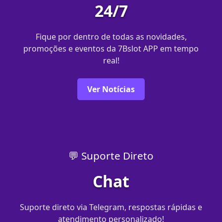
24/7
Fique por dentro de todas as novidades,
promoções e eventos da 7Bslot APP em tempo
real!
Ver Notícias
💬 Suporte Direto
Chat
Suporte direto via Telegram, respostas rápidas e
atendimento personalizado!