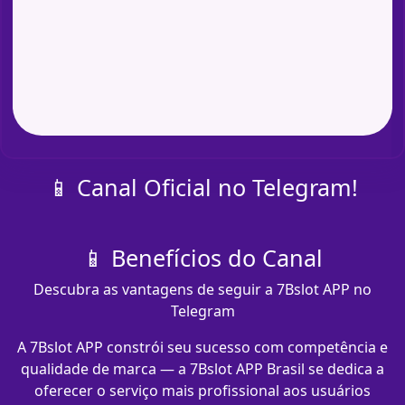
📱 Canal Oficial no Telegram!
📱 Benefícios do Canal
Descubra as vantagens de seguir a 7Bslot APP no
Telegram
A 7Bslot APP constrói seu sucesso com competência e
qualidade de marca — a 7Bslot APP Brasil se dedica a
oferecer o serviço mais profissional aos usuários