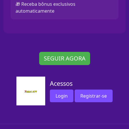
🎁 Receba bônus exclusivos
automaticamente
SEGUIR AGORA
Acessos
Login
Registrar-se