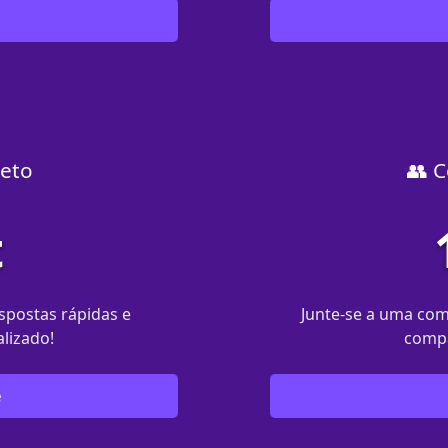
reto
👥 
t
espostas rápidas e
Junte-se a uma com
lizado!
compa
e