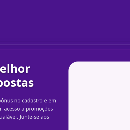
elhor
postas
bônus no cadastro e em
em acesso a promoções
ualável. Junte-se aos