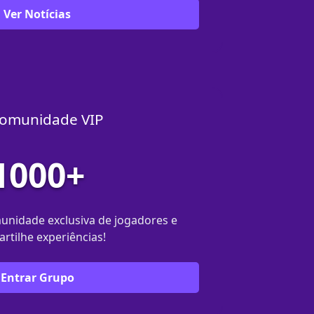
Ver Notícias
Comunidade VIP
1000+
unidade exclusiva de jogadores e
rtilhe experiências!
Entrar Grupo