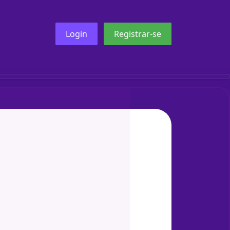
Login
Registrar-se