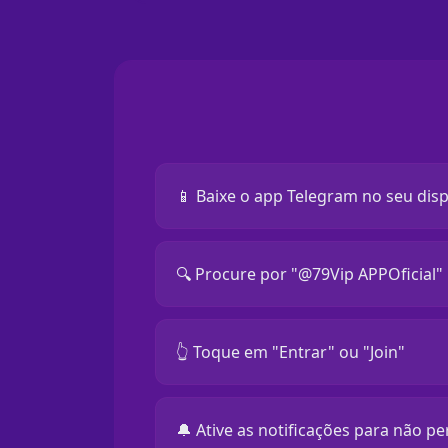
📱 Baixe o app Telegram no seu disp
🔍 Procure por "@79Vip APPOficial"
👆 Toque em "Entrar" ou "Join"
🔔 Ative as notificações para não p