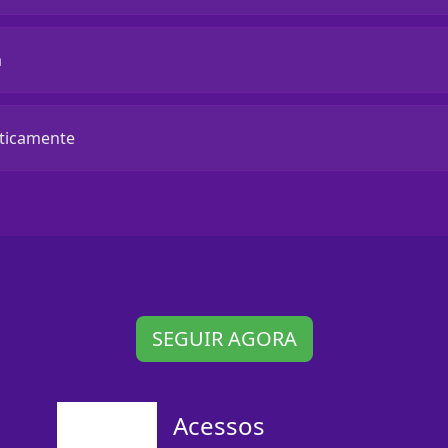
a
aticamente
SEGUIR AGORA
Acessos