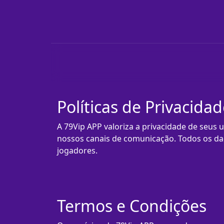
Políticas de Privacida
A 79Vip APP valoriza a privacidade de seus
nossos canais de comunicação. Todos os dad
jogadores.
Termos e Condições