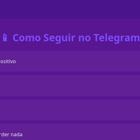
📱 Como Seguir no Telegram
ositivo
erder nada