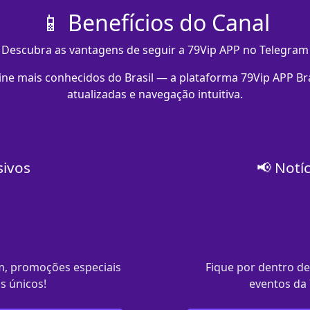
📱 Benefícios do Canal
Descubra as vantagens de seguir a 79Vip APP no Telegram
line mais conhecidos do Brasil — a plataforma 79Vip APP Br
atualizadas e navegação intuitiva.
sivos
📢 Notí
m, promoções especiais
Fique por dentro d
s únicos!
eventos da