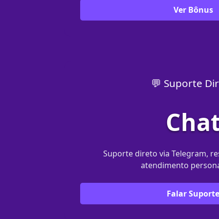
Ver Bônus
💬 Suporte Di
Cha
Suporte direto via Telegram, r
atendimento persona
Falar Suport