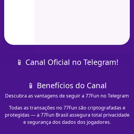
📱 Canal Oficial no Telegram!
📱 Benefícios do Canal
Descubra as vantagens de seguir a 77Fun no Telegram
Todas as transações no 77Fun são criptografadas e
protegidas — a 77Fun Brasil assegura total privacidade
e segurança dos dados dos jogadores.