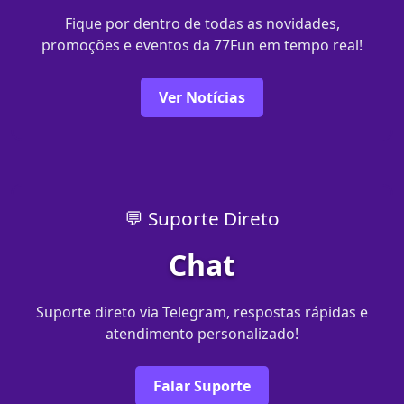
Fique por dentro de todas as novidades,
promoções e eventos da 77Fun em tempo real!
Ver Notícias
💬 Suporte Direto
Chat
Suporte direto via Telegram, respostas rápidas e
atendimento personalizado!
Falar Suporte