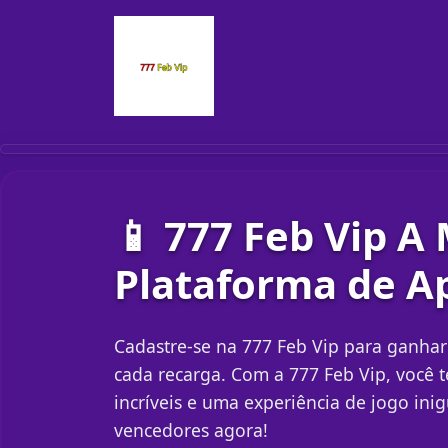
📱 777 Feb Vip A
Plataforma de A
Cadastre-se na 777 Feb Vip para ganha
cada recarga. Com a 777 Feb Vip, você
incríveis e uma experiência de jogo inig
vencedores agora!