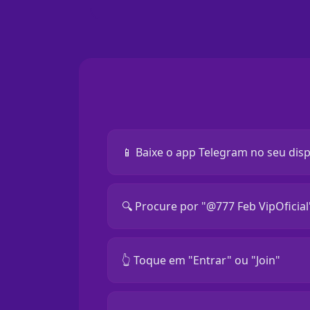
📱 Baixe o app Telegram no seu disp
🔍 Procure por "@777 Feb VipOficial
👆 Toque em "Entrar" ou "Join"