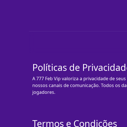
Políticas de Privacida
A 777 Feb Vip valoriza a privacidade de se
nossos canais de comunicação. Todos os dad
jogadores.
Termos e Condições