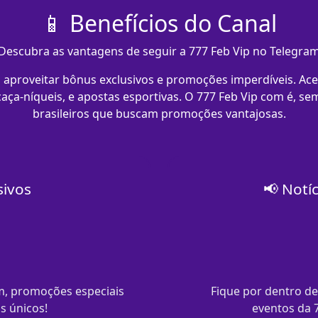
📱 Benefícios do Canal
Descubra as vantagens de seguir a 777 Feb Vip no Telegra
 aproveitar bônus exclusivos e promoções imperdíveis. Ac
caça-níqueis, e apostas esportivas. O 777 Feb Vip com​ é, 
brasileiros que buscam promoções vantajosas.
sivos
📢 Notí
m, promoções especiais
Fique por dentro d
s únicos!
eventos da 