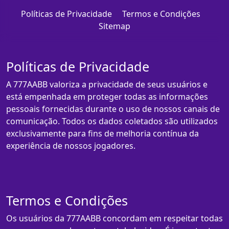
Políticas de Privacidade
Termos e Condições
Sitemap
Políticas de Privacidade
A 777AABB valoriza a privacidade de seus usuários e
está empenhada em proteger todas as informações
pessoais fornecidas durante o uso de nossos canais de
comunicação. Todos os dados coletados são utilizados
exclusivamente para fins de melhoria contínua da
experiência de nossos jogadores.
Termos e Condições
Os usuários da 777AABB concordam em respeitar todas