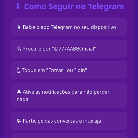
📱 Como Seguir no Telegram
📱 Baixe o app Telegram no seu dispositivo
🔍 Procure por "@777AABBOficial"
👆 Toque em "Entrar" ou "Join"
🔔 Ative as notificações para não perder
nada
💬 Participe das conversas e interaja