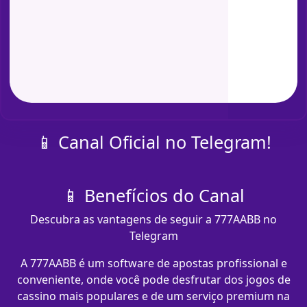
📱 Canal Oficial no Telegram!
📱 Benefícios do Canal
Descubra as vantagens de seguir a 777AABB no
Telegram
A 777AABB é um software de apostas profissional e
conveniente, onde você pode desfrutar dos jogos de
cassino mais populares e de um serviço premium na