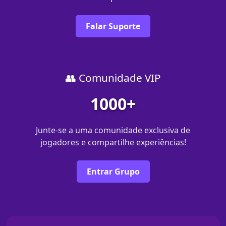
Falar Suporte
👥 Comunidade VIP
1000+
Junte-se a uma comunidade exclusiva de
jogadores e compartilhe experiências!
Entrar Grupo