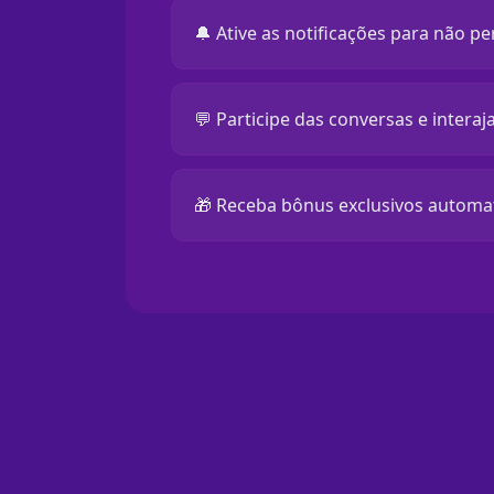
🔔 Ative as notificações para não p
💬 Participe das conversas e interaj
🎁 Receba bônus exclusivos autom