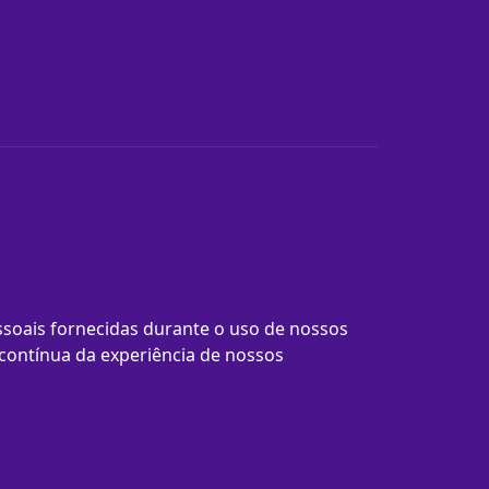
ssoais fornecidas durante o uso de nossos
 contínua da experiência de nossos