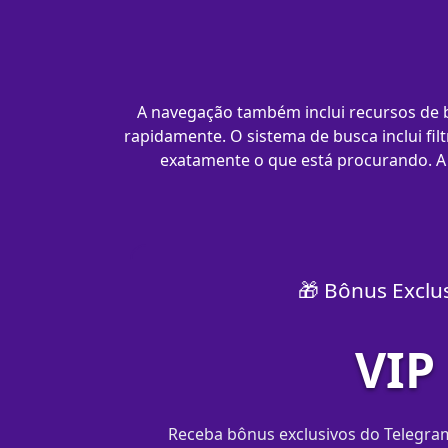
A navegação também inclui recursos de 
rapidamente. O sistema de busca inclui fi
exatamente o que está procurando. A
🎁 Bônus Exclu
VIP
Receba bônus exclusivos do Telegra