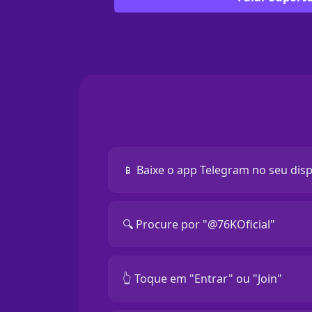
📱 Baixe o app Telegram no seu disp
🔍 Procure por "@76KOficial"
👆 Toque em "Entrar" ou "Join"