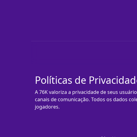
Políticas de Privacida
A 76K valoriza a privacidade de seus usuár
canais de comunicação. Todos os dados cole
jogadores.