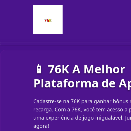
📱 76K A Melhor
Plataforma de A
Cadastre-se na 76K para ganhar bônus 
recarga. Com a 76K, você tem acesso a 
uma experiência de jogo inigualável. J
agora!