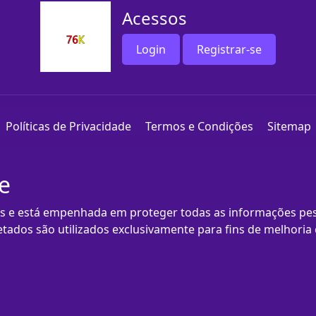
Acessos
Login
Registrar-se
Políticas de Privacidade
Termos e Condições
Sitemap
de
ios e está empenhada em proteger todas as informações pe
tados são utilizados exclusivamente para fins de melhoria