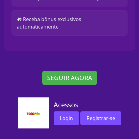
🎁 Receba bônus exclusivos
automaticamente
SEGUIR AGORA
Acessos
Login
Registrar-se