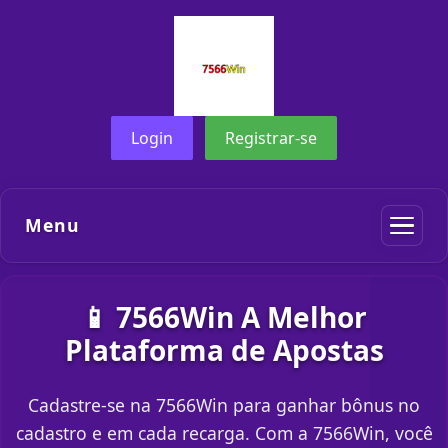
Login
Registrar-se
Menu
📱 7566Win A Melhor
Plataforma de Apostas
Cadastre-se na 7566Win para ganhar bônus no
cadastro e em cada recarga. Com a 7566Win, você