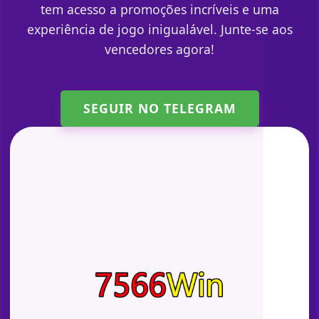
tem acesso a promoções incríveis e uma
experiência de jogo inigualável. Junte-se aos
vencedores agora!
SEGUIR NO TELEGRAM