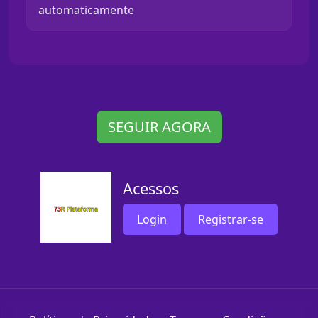
automaticamente
SEGUIR AGORA
Acessos
Login
Registrar-se