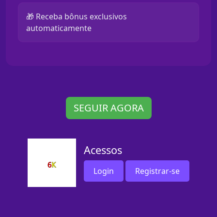
🎁 Receba bônus exclusivos
automaticamente
SEGUIR AGORA
Acessos
Login
Registrar-se