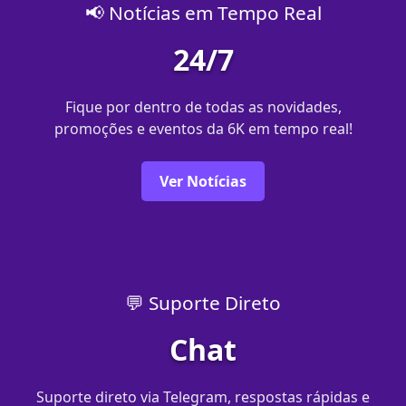
📢 Notícias em Tempo Real
24/7
Fique por dentro de todas as novidades,
promoções e eventos da 6K em tempo real!
Ver Notícias
💬 Suporte Direto
Chat
Suporte direto via Telegram, respostas rápidas e