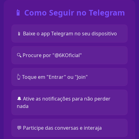
📱 Como Seguir no Telegram
📱 Baixe o app Telegram no seu dispositivo
🔍 Procure por "@6KOficial"
👆 Toque em "Entrar" ou "Join"
🔔 Ative as notificações para não perder
nada
💬 Participe das conversas e interaja