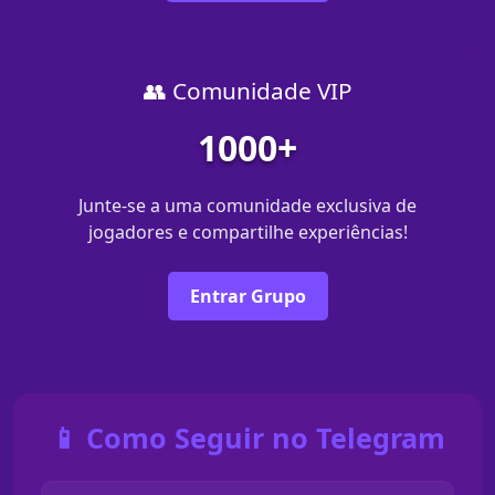
👥 Comunidade VIP
1000+
Junte-se a uma comunidade exclusiva de
jogadores e compartilhe experiências!
Entrar Grupo
📱 Como Seguir no Telegram