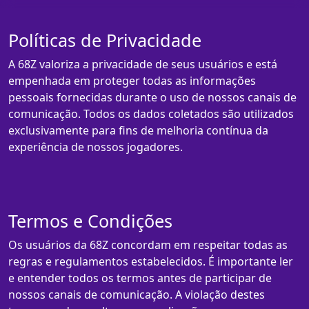
Políticas de Privacidade
A 68Z valoriza a privacidade de seus usuários e está
empenhada em proteger todas as informações
pessoais fornecidas durante o uso de nossos canais de
comunicação. Todos os dados coletados são utilizados
exclusivamente para fins de melhoria contínua da
experiência de nossos jogadores.
Termos e Condições
Os usuários da 68Z concordam em respeitar todas as
regras e regulamentos estabelecidos. É importante ler
e entender todos os termos antes de participar de
nossos canais de comunicação. A violação destes