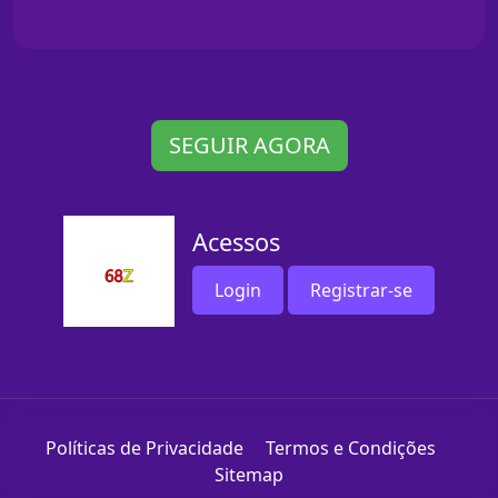
SEGUIR AGORA
Acessos
Login
Registrar-se
Políticas de Privacidade
Termos e Condições
Sitemap