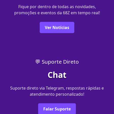
Fique por dentro de todas as novidades,
promoções e eventos da 68Z em tempo real!
Ver Notícias
💬 Suporte Direto
Chat
Suporte direto via Telegram, respostas rápidas e
atendimento personalizado!
Falar Suporte