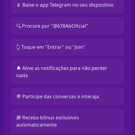
📱 Baixe o app Telegram no seu dispositivo
🔍 Procure por "@678AbOficial"
👆 Toque em "Entrar" ou "Join"
🔔 Ative as notificações para não perder
nada
💬 Participe das conversas e interaja
🎁 Receba bônus exclusivos
automaticamente