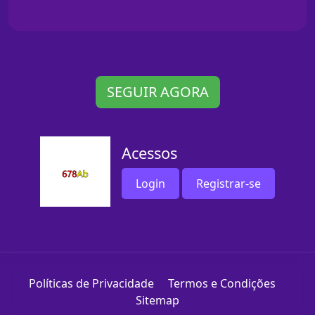
SEGUIR AGORA
Acessos
Login
Registrar-se
Políticas de Privacidade
Termos e Condições
Sitemap