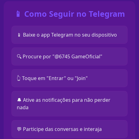
📱 Como Seguir no Telegram
📱 Baixe o app Telegram no seu dispositivo
🔍 Procure por "@6745 GameOficial"
👆 Toque em "Entrar" ou "Join"
🔔 Ative as notificações para não perder
nada
💬 Participe das conversas e interaja