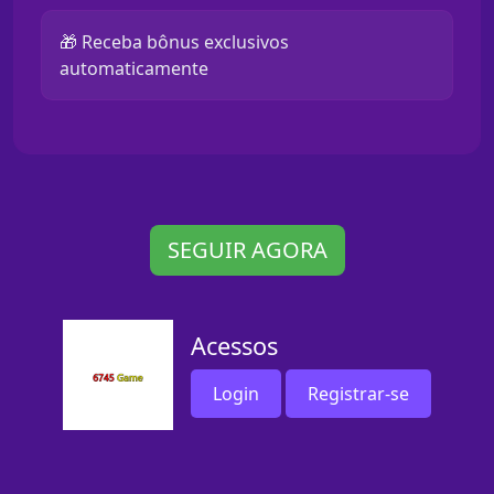
🎁 Receba bônus exclusivos
automaticamente
SEGUIR AGORA
Acessos
Login
Registrar-se