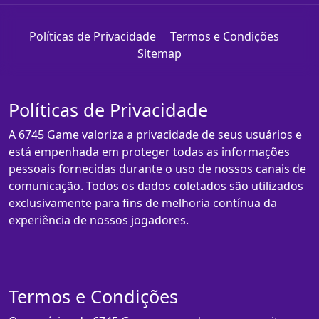
Políticas de Privacidade
Termos e Condições
Sitemap
Políticas de Privacidade
A 6745 Game valoriza a privacidade de seus usuários e
está empenhada em proteger todas as informações
pessoais fornecidas durante o uso de nossos canais de
comunicação. Todos os dados coletados são utilizados
exclusivamente para fins de melhoria contínua da
experiência de nossos jogadores.
Termos e Condições