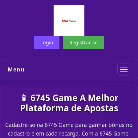
Login
Registrar-se
Menu
📱 6745 Game A Melhor
Plataforma de Apostas
Cadastre-se na 6745 Game para ganhar bônus no
cadastro e em cada recarga. Com a 6745 Game,