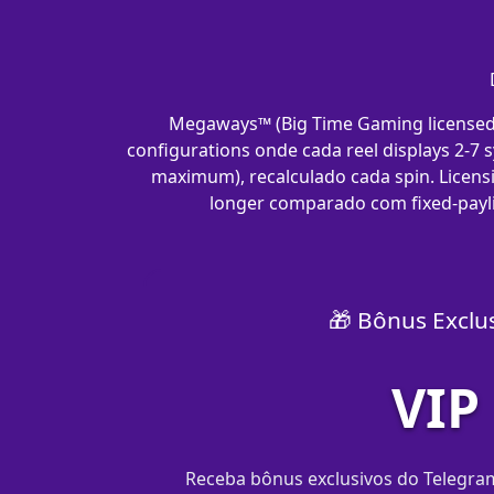
Megaways™ (Big Time Gaming licensed m
configurations onde cada reel displays 2-7
maximum), recalculado cada spin. Licens
longer comparado com fixed-payli
🎁 Bônus Exclu
VIP
Receba bônus exclusivos do Telegra