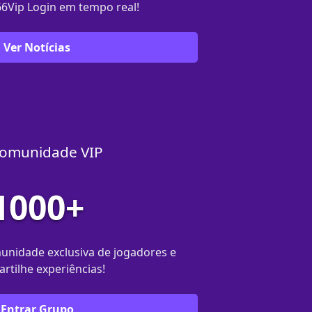
66Vip Login em tempo real!
Ver Notícias
Comunidade VIP
1000+
unidade exclusiva de jogadores e
rtilhe experiências!
Entrar Grupo