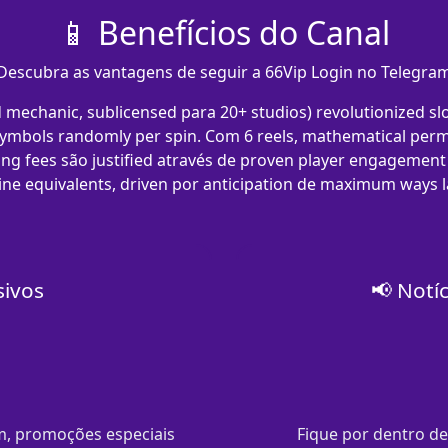
📱 Benefícios do Canal
Descubra as vantagens de seguir a 66Vip Login no Telegra
echanic, sublicensed para 20+ studios) revolutionized sl
 symbols randomly per spin. Com 6 reels, mathematical per
ing fees são justified através de proven player engagement
ne equivalents, driven por anticipation de maximum ways la
sivos
📢 Notí
m, promoções especiais
Fique por dentro d