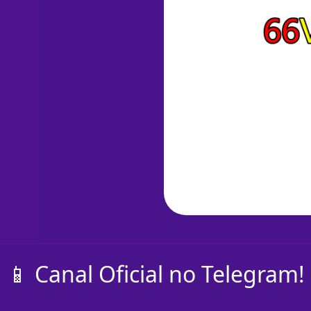
📱 Canal Oficial no Telegram!