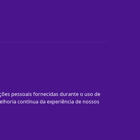
ções pessoais fornecidas durante o uso de
elhoria contínua da experiência de nossos