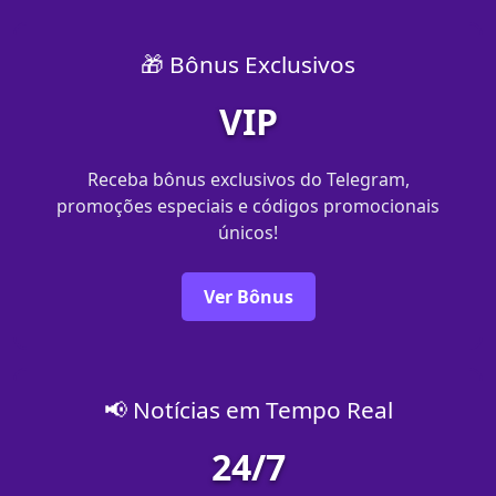
🎁 Bônus Exclusivos
VIP
Receba bônus exclusivos do Telegram,
promoções especiais e códigos promocionais
únicos!
Ver Bônus
📢 Notícias em Tempo Real
24/7