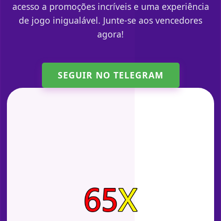
acesso a promoções incríveis e uma experiência
de jogo inigualável. Junte-se aos vencedores
agora!
SEGUIR NO TELEGRAM