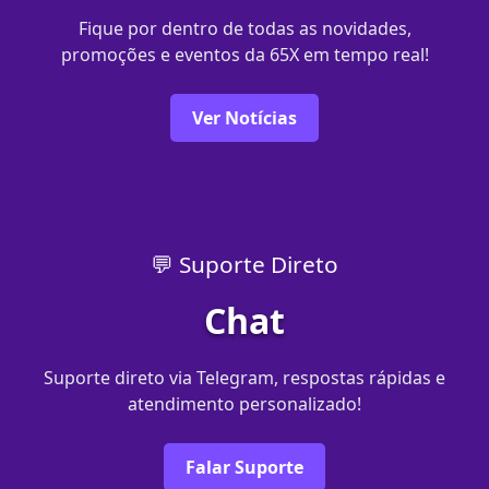
Fique por dentro de todas as novidades,
promoções e eventos da 65X em tempo real!
Ver Notícias
💬 Suporte Direto
Chat
Suporte direto via Telegram, respostas rápidas e
atendimento personalizado!
Falar Suporte