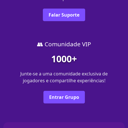
Falar Suporte
👥 Comunidade VIP
1000+
Junte-se a uma comunidade exclusiva de
jogadores e compartilhe experiências!
Entrar Grupo