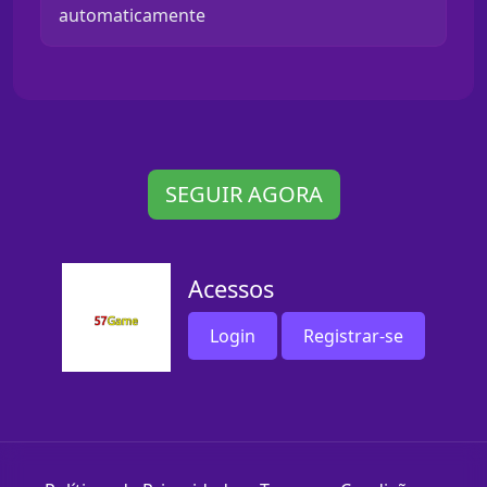
automaticamente
SEGUIR AGORA
Acessos
Login
Registrar-se