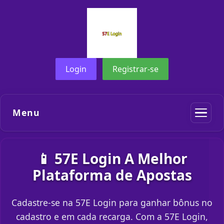
Login
Registrar-se
Menu
📱 57E Login A Melhor
Plataforma de Apostas
Cadastre-se na 57E Login para ganhar bônus no
cadastro e em cada recarga. Com a 57E Login,