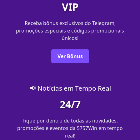
VIP
Receba bônus exclusivos do Telegram,
promoções especiais e códigos promocionais
únicos!
Ver Bônus
📢 Notícias em Tempo Real
24/7
Fique por dentro de todas as novidades,
promoções e eventos da 5757Win em tempo
real!