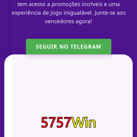
tem acesso a promoções incríveis e uma
experiência de jogo inigualável. Junte-se aos
vencedores agora!
SEGUIR NO TELEGRAM