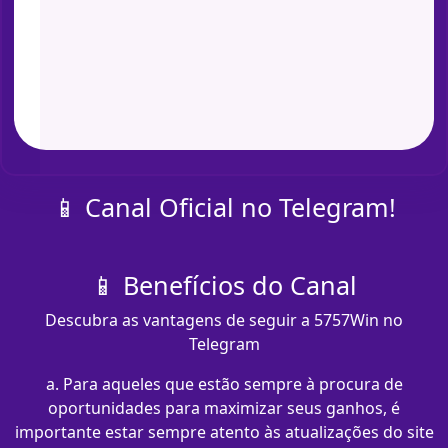
📱 Canal Oficial no Telegram!
📱 Benefícios do Canal
Descubra as vantagens de seguir a 5757Win no
Telegram
a. Para aqueles que estão sempre à procura de
oportunidades para maximizar seus ganhos, é
importante estar sempre atento às atualizações do site