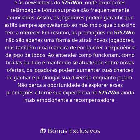
e às newsletters do
5757Win
, onde promoções
relâmpago e bônus surpresa são frequentemente
anunciados. Assim, os jogadores podem garantir que
estão sempre aproveitando ao máximo o que o cassino
tem a oferecer. Em resumo, as promoções no
5757Win
não são apenas uma forma de atrair novos jogadores,
mas também uma maneira de enriquecer a experiência
de jogo de todos. Ao entender como funcionam, como
tirá-las partido e mantendo-se atualizado sobre novas
ofertas, os jogadores podem aumentar suas chances
de ganhar e prolongar sua diversão enquanto jogam.
Não perca a oportunidade de explorar essas
promoções e torne sua experiência no
5757Win
ainda
mais emocionante e recompensadora.
🎁 Bônus Exclusivos