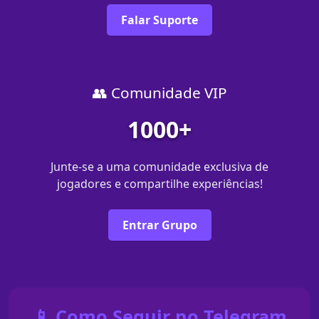
Falar Suporte
👥 Comunidade VIP
1000+
Junte-se a uma comunidade exclusiva de
jogadores e compartilhe experiências!
Entrar Grupo
📱 Como Seguir no Telegram