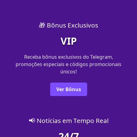
🎁 Bônus Exclusivos
VIP
Receba bônus exclusivos do Telegram,
promoções especiais e códigos promocionais
únicos!
Ver Bônus
📢 Notícias em Tempo Real
24/7