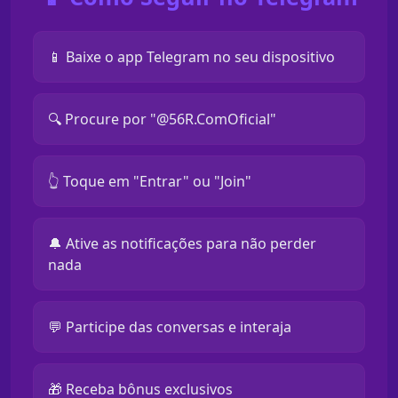
📱 Baixe o app Telegram no seu dispositivo
🔍 Procure por "@56R.ComOficial"
👆 Toque em "Entrar" ou "Join"
🔔 Ative as notificações para não perder
nada
💬 Participe das conversas e interaja
🎁 Receba bônus exclusivos