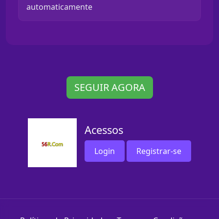
automaticamente
SEGUIR AGORA
Acessos
Login
Registrar-se