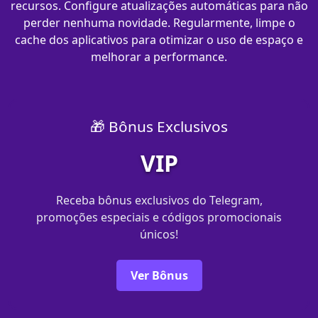
recursos. Configure atualizações automáticas para não
perder nenhuma novidade. Regularmente, limpe o
cache dos aplicativos para otimizar o uso de espaço e
melhorar a performance.
🎁 Bônus Exclusivos
VIP
Receba bônus exclusivos do Telegram,
promoções especiais e códigos promocionais
únicos!
Ver Bônus