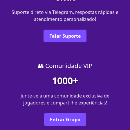
Suporte direto via Telegram, respostas rápidas e
atendimento personalizado!
Falar Suporte
👥 Comunidade VIP
1000+
Junte-se a uma comunidade exclusiva de
jogadores e compartilhe experiências!
Entrar Grupo