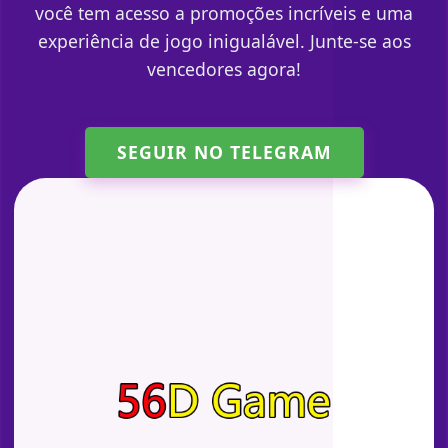
você tem acesso a promoções incríveis e uma
experiência de jogo inigualável. Junte-se aos
vencedores agora!
SEGUIR NO TELEGRAM