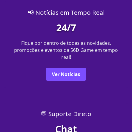
📢 Notícias em Tempo Real
24/7
Fique por dentro de todas as novidades,
promoções e eventos da 56D Game em tempo
real!
Ver Notícias
💬 Suporte Direto
Chat