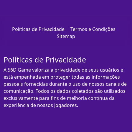
Políticas de Privacidade
Termos e Condições
Sitemap
Políticas de Privacidade
A 56D Game valoriza a privacidade de seus usuários e
está empenhada em proteger todas as informações
pessoais fornecidas durante o uso de nossos canais de
comunicação. Todos os dados coletados são utilizados
exclusivamente para fins de melhoria contínua da
experiência de nossos jogadores.