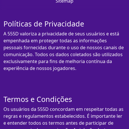
Sitemap
Políticas de Privacidade
A 555D valoriza a privacidade de seus usuários e está
empenhada em proteger todas as informações
pessoais fornecidas durante o uso de nossos canais de
comunicação. Todos os dados coletados são utilizados
exclusivamente para fins de melhoria contínua da
experiência de nossos jogadores.
Termos e Condições
Os usuários da 555D concordam em respeitar todas as
regras e regulamentos estabelecidos. É importante ler
e entender todos os termos antes de participar de