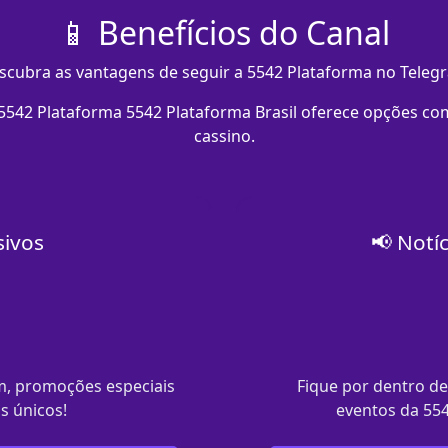
📱 Benefícios do Canal
scubra as vantagens de seguir a 5542 Plataforma no Teleg
542 Plataforma 5542 Plataforma Brasil oferece opções com
cassino.
sivos
📢 Notí
m, promoções especiais
Fique por dentro d
s únicos!
eventos da 55