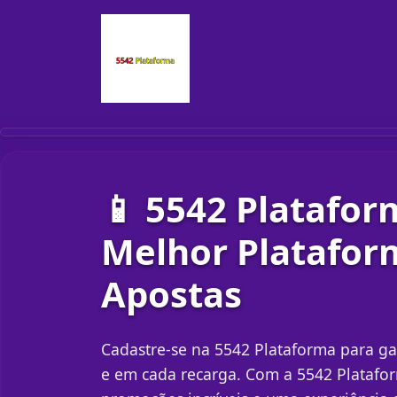
📱 5542 Platafor
Melhor Platafor
Apostas
Cadastre-se na 5542 Plataforma para g
e em cada recarga. Com a 5542 Platafor