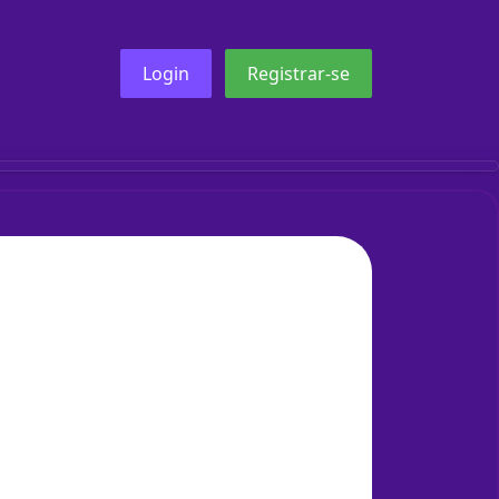
Login
Registrar-se