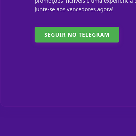
promoções incríveis e uma experiência d
Junte-se aos vencedores agora!
SEGUIR NO TELEGRAM