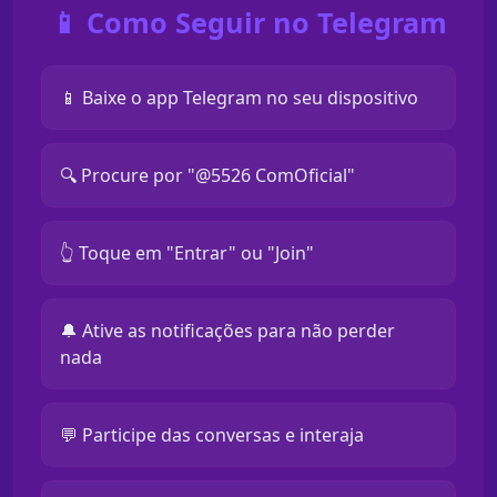
📱 Como Seguir no Telegram
📱 Baixe o app Telegram no seu dispositivo
🔍 Procure por "@5526 ComOficial"
👆 Toque em "Entrar" ou "Join"
🔔 Ative as notificações para não perder
nada
💬 Participe das conversas e interaja