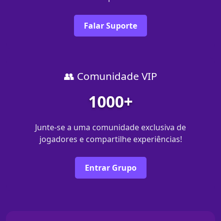
Falar Suporte
👥 Comunidade VIP
1000+
Junte-se a uma comunidade exclusiva de
jogadores e compartilhe experiências!
Entrar Grupo