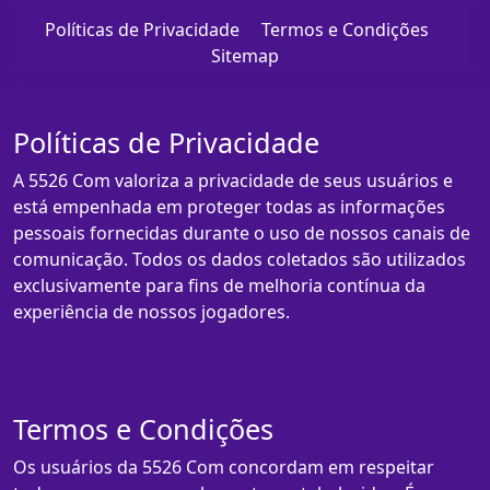
Políticas de Privacidade
Termos e Condições
Sitemap
Políticas de Privacidade
A 5526 Com valoriza a privacidade de seus usuários e
está empenhada em proteger todas as informações
pessoais fornecidas durante o uso de nossos canais de
comunicação. Todos os dados coletados são utilizados
exclusivamente para fins de melhoria contínua da
experiência de nossos jogadores.
Termos e Condições
Os usuários da 5526 Com concordam em respeitar