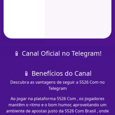
📱 Canal Oficial no Telegram!
📱 Benefícios do Canal
Descubra as vantagens de seguir a 5526 Com no
Telegram
Ao jogar na plataforma 5526 Com , os jogadores
mantêm o ritmo e o bom humor, aproveitando um
ambiente de apostas justo da 5526 Com Brasil , onde