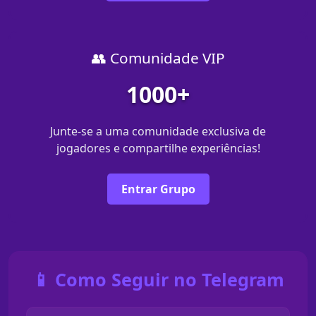
👥 Comunidade VIP
1000+
Junte-se a uma comunidade exclusiva de
jogadores e compartilhe experiências!
Entrar Grupo
📱 Como Seguir no Telegram