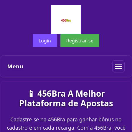
Login
Registrar-se
Menu
📱 456Bra A Melhor
Plataforma de Apostas
Cadastre-se na 456Bra para ganhar bônus no
cadastro e em cada recarga. Com a 456Bra, você