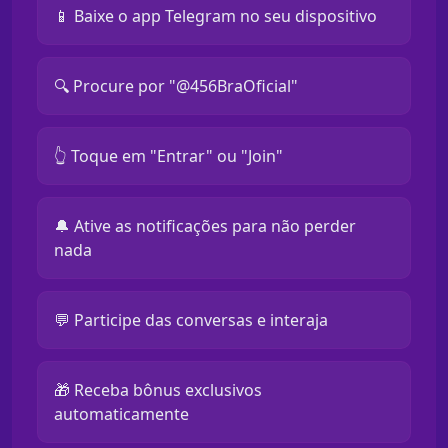
📱 Baixe o app Telegram no seu dispositivo
🔍 Procure por "@456BraOficial"
👆 Toque em "Entrar" ou "Join"
🔔 Ative as notificações para não perder
nada
💬 Participe das conversas e interaja
🎁 Receba bônus exclusivos
automaticamente