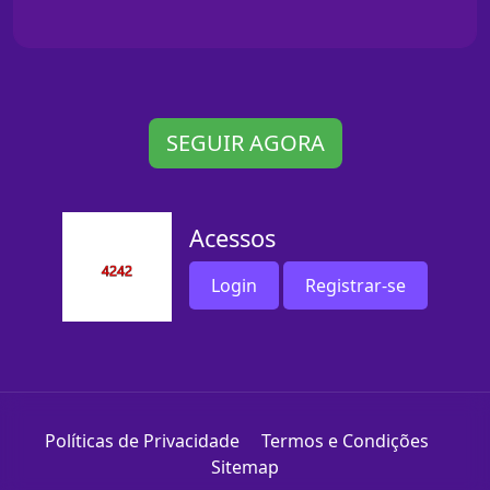
SEGUIR AGORA
Acessos
Login
Registrar-se
Políticas de Privacidade
Termos e Condições
Sitemap