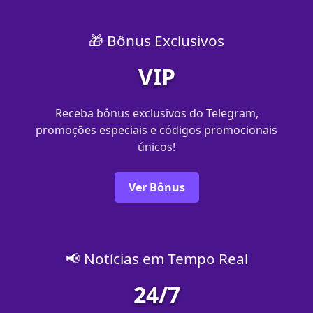
🎁 Bônus Exclusivos
VIP
Receba bônus exclusivos do Telegram,
promoções especiais e códigos promocionais
únicos!
Ver Bônus
📢 Notícias em Tempo Real
24/7