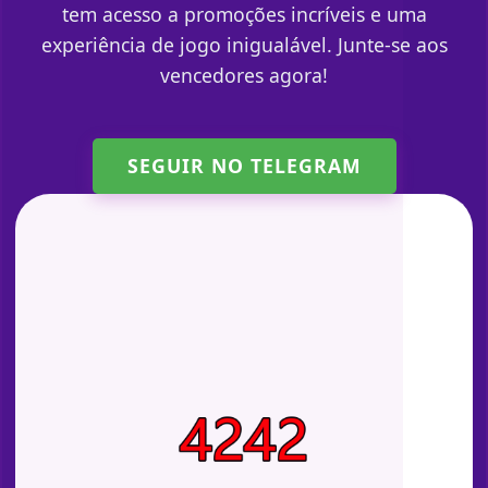
tem acesso a promoções incríveis e uma
experiência de jogo inigualável. Junte-se aos
vencedores agora!
SEGUIR NO TELEGRAM