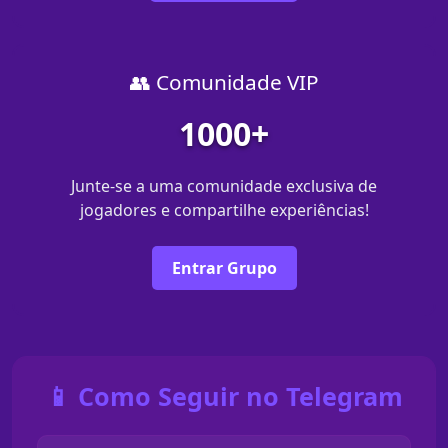
👥 Comunidade VIP
1000+
Junte-se a uma comunidade exclusiva de
jogadores e compartilhe experiências!
Entrar Grupo
📱 Como Seguir no Telegram