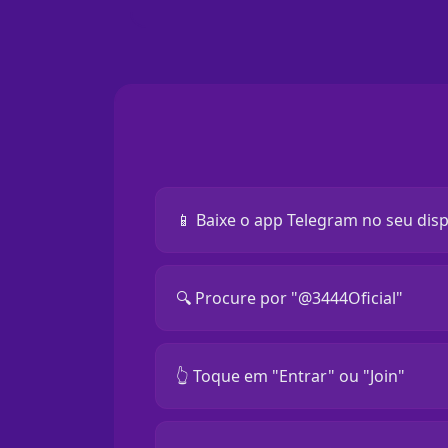
📱 Baixe o app Telegram no seu disp
🔍 Procure por "@3444Oficial"
👆 Toque em "Entrar" ou "Join"