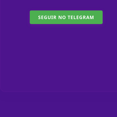
SEGUIR NO TELEGRAM