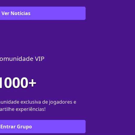
Ver Notícias
Comunidade VIP
1000+
unidade exclusiva de jogadores e
rtilhe experiências!
Entrar Grupo