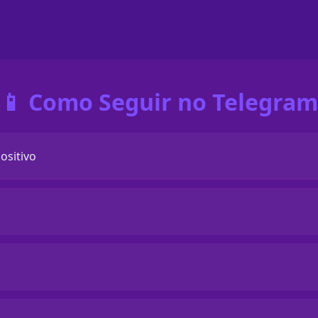
📱 Como Seguir no Telegram
ositivo