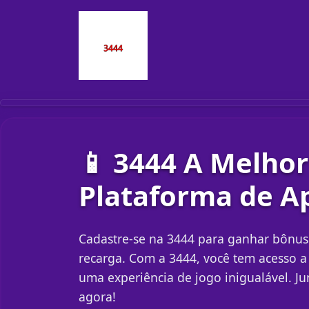
📱 3444 A Melhor
Plataforma de A
Cadastre-se na 3444 para ganhar bônus
recarga. Com a 3444, você tem acesso a
uma experiência de jogo inigualável. J
agora!