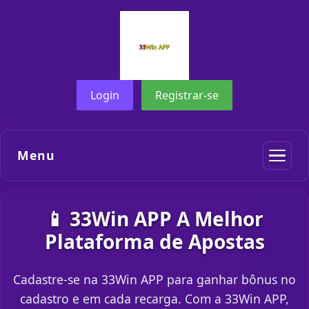
Login
Registrar-se
Menu
📱 33Win APP A Melhor
Plataforma de Apostas
Cadastre-se na 33Win APP para ganhar bônus no
cadastro e em cada recarga. Com a 33Win APP,