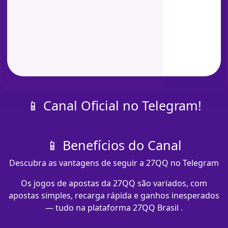
📱 Canal Oficial no Telegram!
📱 Benefícios do Canal
Descubra as vantagens de seguir a 27QQ no Telegram
Os jogos de apostas da 27QQ são variados, com
apostas simples, recarga rápida e ganhos inesperados
— tudo na plataforma 27QQ Brasil .