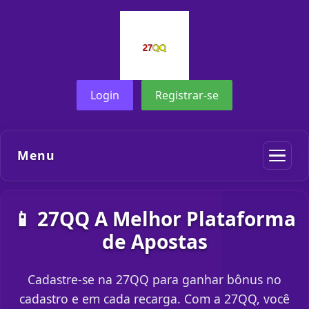
Login
Registrar-se
Menu
📱 27QQ A Melhor Plataforma
de Apostas
Cadastre-se na 27QQ para ganhar bônus no
cadastro e em cada recarga. Com a 27QQ, você