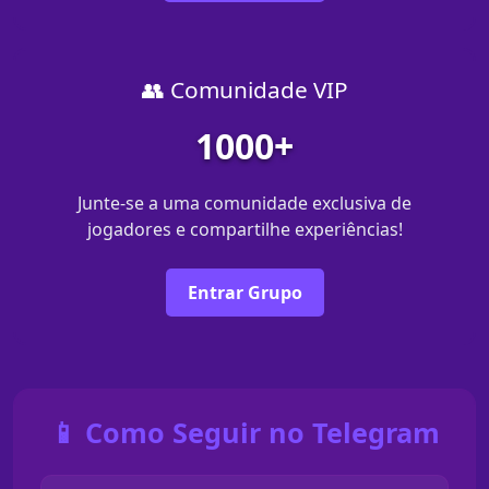
👥 Comunidade VIP
1000+
Junte-se a uma comunidade exclusiva de
jogadores e compartilhe experiências!
Entrar Grupo
📱 Como Seguir no Telegram