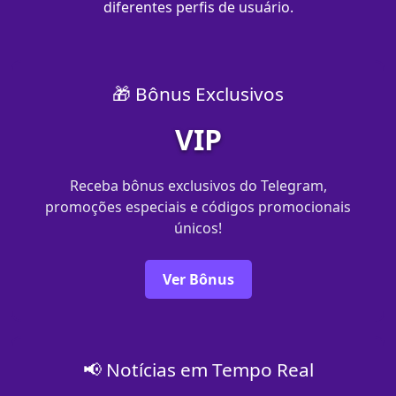
diferentes perfis de usuário.
🎁 Bônus Exclusivos
VIP
Receba bônus exclusivos do Telegram,
promoções especiais e códigos promocionais
únicos!
Ver Bônus
📢 Notícias em Tempo Real