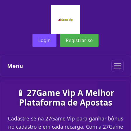
Login
Registrar-se
Menu
📱 27Game Vip A Melhor
Plataforma de Apostas
Cadastre-se na 27Game Vip para ganhar bônus
no cadastro e em cada recarga. Com a 27Game