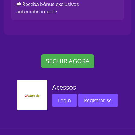
🎁 Receba bônus exclusivos
automaticamente
SEGUIR AGORA
Acessos
Login
Registrar-se