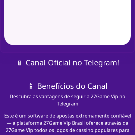
📱 Canal Oficial no Telegram!
📱 Benefícios do Canal
Descubra as vantagens de seguir a 27Game Vip no
Telegram
Este é um software de apostas extremamente confiável
— a plataforma 27Game Vip Brasil oferece através da
27Game Vip todos os jogos de cassino populares para