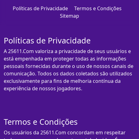
Políticas de Privacidade
Termos e Condições
Sitemap
Políticas de Privacidade
A 25611.Com valoriza a privacidade de seus usuários e
está empenhada em proteger todas as informações
pessoais fornecidas durante o uso de nossos canais de
comunicação. Todos os dados coletados são utilizados
exclusivamente para fins de melhoria contínua da
experiência de nossos jogadores.
Termos e Condições
Os usuários da 25611.Com concordam em respeitar