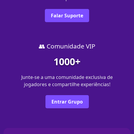
Falar Suporte
👥 Comunidade VIP
1000+
Junte-se a uma comunidade exclusiva de
jogadores e compartilhe experiências!
Entrar Grupo