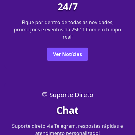
24/7
Fique por dentro de todas as novidades,
promoções e eventos da 25611.Com em tempo
real!
Ver Notícias
💬 Suporte Direto
Chat
Suporte direto via Telegram, respostas rápidas e
atendimento personalizado!