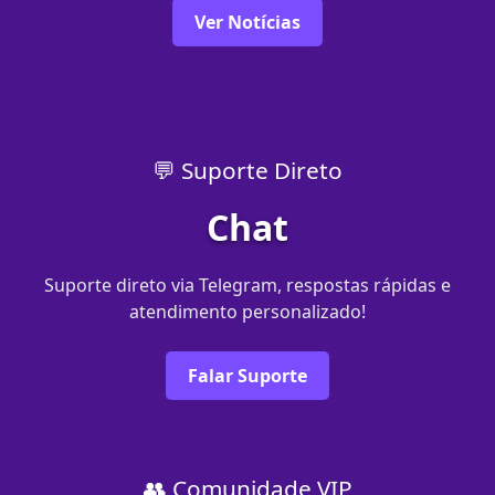
Ver Notícias
💬 Suporte Direto
Chat
Suporte direto via Telegram, respostas rápidas e
atendimento personalizado!
Falar Suporte
👥 Comunidade VIP