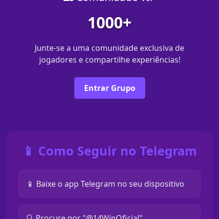
1000+
Junte-se a uma comunidade exclusiva de
jogadores e compartilhe experiências!
Entrar Grupo
📱 Como Seguir no Telegram
📱 Baixe o app Telegram no seu dispositivo
🔍 Procure por "@14WinOficial"