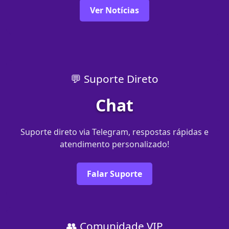
Ver Notícias
💬 Suporte Direto
Chat
Suporte direto via Telegram, respostas rápidas e
atendimento personalizado!
Falar Suporte
👥 Comunidade VIP