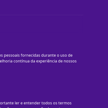
s pessoais fornecidas durante o uso de
elhoria contínua da experiência de nossos
ortante ler e entender todos os termos