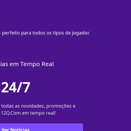
perfeito para todos os tipos de jogador.
cias em Tempo Real
24/7
e todas as novidades, promoções e
 12Q.Com em tempo real!
Ver Notícias