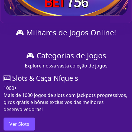
🎮 Milhares de Jogos Online!
🎮 Categorias de Jogos
Explore nossa vasta coleção de jogos
🎰 Slots & Caça-Níqueis
1000+
Mais de 1000 jogos de slots com jackpots progressivos,
giros grátis e bônus exclusivos das melhores
desenvolvedoras!
Ver Slots